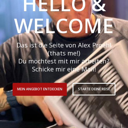
HELLO &
WELCOME
Das ist die Seite von Alex Proehl
(thats me!)
Du möchtest mit mir arbeiten?
Schicke mir eine Mail!
MEIN ANGEBOT ENTDECKEN
STARTE DEINE REISE